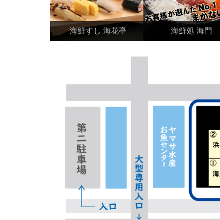
海鮮すし 海花亭
海鮮処 海門