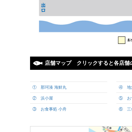
店舗マップ クリックすると各店舗
① 那珂湊 海鮮丸
④ 地
② 浜小屋
⑤ お
③ お食事処 小舟
⑥ 三