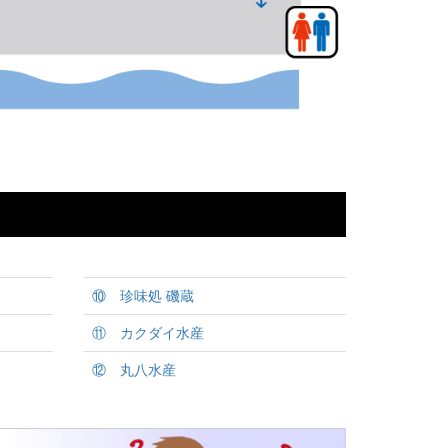
⑩ 珍味処 磯蔵
⑪ カクダイ水産
⑫ 丸八水産