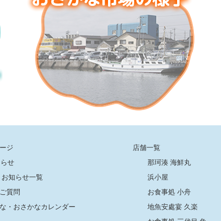
ージ
店舗一覧
知らせ
那珂湊 海鮮丸
お知らせ一覧
浜小屋
ご質問
お食事処 小舟
な・おさかなカレンダー
地魚安處宴 久楽