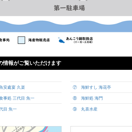
の情報がご覧いただけます
魚安處宴 久楽
⑦ 海鮮すし 海花亭
食事処 三代目 魚一
⑧ 海鮮処 海門
代目 魚一
⑨ 丸喜水産