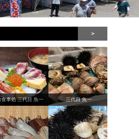
＞
お食事処 三代目 魚一
三代目 魚一