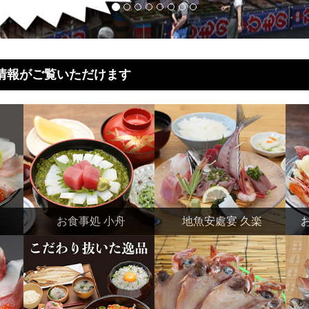
情報がご覧いただけます
お食事処 小舟
地魚安處宴 久楽