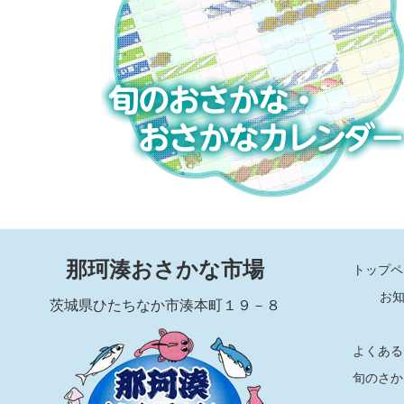
那珂湊おさかな市場
トップペ
お
茨城県ひたちなか市湊本町１９－８
よくある
旬のさか