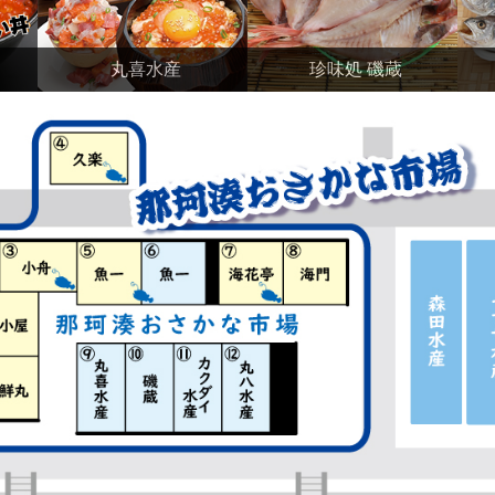
丸喜水産
珍味処 磯蔵