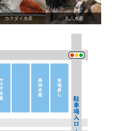
カクダイ水産
丸八水産