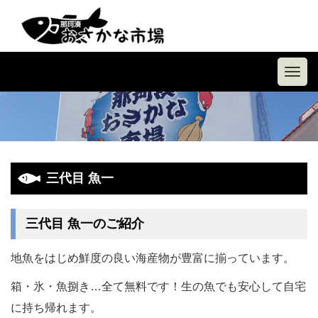
Toggl
navig
三代目 魚一
三代目 魚一のご紹介
地魚をはじめ鮮度の良い海産物が豊富に揃っています。
箱・氷・魚捌き…全て無料です！生の魚でも安心して自宅
に持ち帰れます。