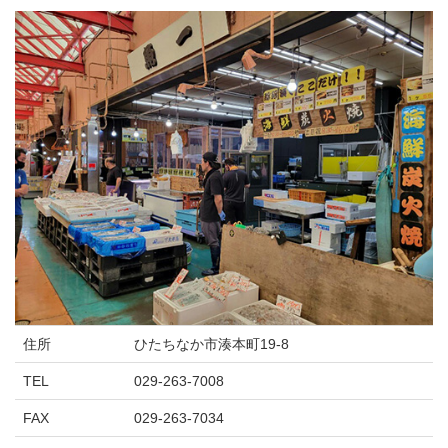
住所
ひたちなか市湊本町19-8
TEL
029-263-7008
FAX
029-263-7034