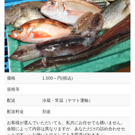
価格
1,500～円(税込)
規格等
配送
冷蔵・常温（ヤマト運輸）
配送料金
別途
お客様が選んでいただいても、私共にお任せでも構いません。
金額によって内容は異なりますが、あなただけの詰め合わせセ
ットです。～お使いものとしても大変喜ばれます～