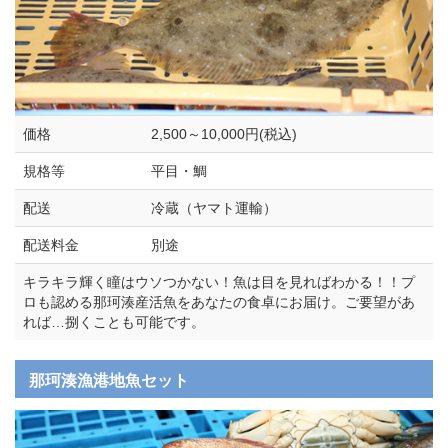
価格
2,500～10,000円(税込)
規格等
平目・鯛
配送
冷蔵（ヤマト運輸）
配送料金
別途
キラキラ輝く瞳はウソつかない！魚は目を見ればわかる！！プ
ロも認める那珂湊産活魚をあなたの食卓にお届け。ご要望があ
れば…捌くことも可能です。
那珂湊漁港地魚セット