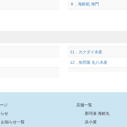
８．海鮮処 海門
11．カクダイ水産
12．魚問屋 丸八水産
ージ
店舗一覧
知らせ
那珂湊 海鮮丸
お知らせ一覧
浜小屋