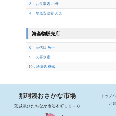
３．お食事処 小舟
４．地魚安處宴 久楽
海産物販売店
６．三代目 魚一
９．丸喜水産
10．珍味処 磯蔵
那珂湊おさかな市場
トップペ
お
茨城県ひたちなか市湊本町１９－８