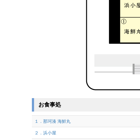
お食事処
１．那珂湊 海鮮丸
２．浜小屋