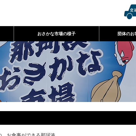
おさかな市場の様子
団体のお
の、お食事ができる那珂湊。