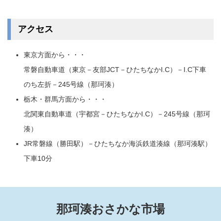
.
アクセス
東京方面から・・・
常磐自動車道（東京－友部JCT－ひたちなかI.C）－I.C下車
のち左折－245号線（那珂湊）
栃木・群馬方面から・・・
北関東自動車道（宇都宮－ひたちなかI.C）－245号線（那珂
湊）
JR常磐線（勝田駅）－ひたちなか海浜鉄道湊線（那珂湊駅）
下車10分
那珂湊おさかな市場