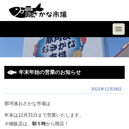
Toggl
navig
年末年始の営業のお知らせ
2022年12月28日
那珂湊おさかな市場は
年末は12月31日まで営業いたします。
※物販店は、
朝５時
から開店！